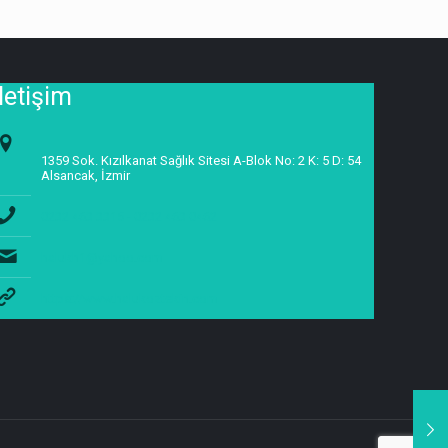
İletişim
1359 Sok. Kızılkanat Sağlık Sitesi A-Blok No: 2 K: 5 D: 54
Alsancak, İzmir
0232 463 3315 - 0232 463 0462
halukh1@yahoo.com
https://www.halukoztekin.com