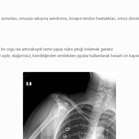
orunları, omuzun sıkışma sendromu, biceps tendon hastalıkları, omuz döndürücü
bir olgu ise artroskopik tamir yapıp nüks çıkığı önlemek gerekir.
 açılır, düğümsüz, kendiliğinden emilebilen çıpalar kullanılarak hasarlı ön kaps