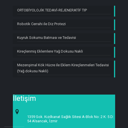
ORTOBİYOLOJİK TEDAVİ-REJENERATİF TIP
Robotik Cerrahi ile Diz Protezi
Kuyruk Sokumu Batması ve Tedavisi
Kireçlenmiş Eklemlere Yağ Dokusu Nakli
Mezenşimal Kök Hücre ile Eklem Kireçlenmeleri Tedavisi
(Yağ dokusu Nakli)
İletişim
1359 Sok. Kızılkanat Sağlık Sitesi A-Blok No: 2 K: 5 D:
54 Alsancak, İzmir