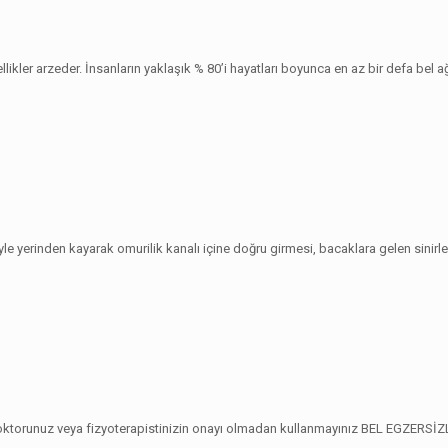
llikler arzeder. İnsanların yaklaşık % 80’i hayatları boyunca en az bir defa bel ağ
iyle yerinden kayarak omurilik kanalı içine doğru girmesi, bacaklara gelen sinirl
ı doktorunuz veya fizyoterapistinizin onayı olmadan kullanmayınız BEL EGZERS