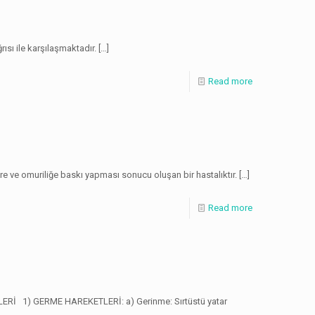
rısı ile karşılaşmaktadır.
[…]
Read more
ere ve omuriliğe baskı yapması sonucu oluşan bir hastalıktır.
[…]
Read more
İZLERİ 1) GERME HAREKETLERİ: a) Gerinme: Sırtüstü yatar