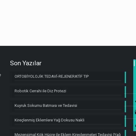
Son Yazılar
e
ORTOBİYOLOJİK TEDAVİ-REJENERATİF TIP
Robotik Cerrahi ile Diz Protezi
Kuyruk Sokumu Batması ve Tedavisi
Kireçlenmiş Eklemlere Yağ Dokusu Nakli
Mezenşimal Kök Hücre ile Eklem Kireçlenmeleri Tedavisi (Yağ