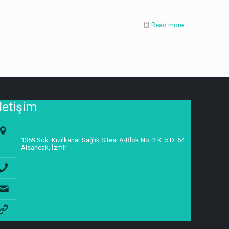
Read more
İletişim
1359 Sok. Kızılkanat Sağlık Sitesi A-Blok No: 2 K: 5 D: 54
Alsancak, İzmir
0232 463 3315 - 0232 463 0462
halukh1@yahoo.com
https://www.halukoztekin.com