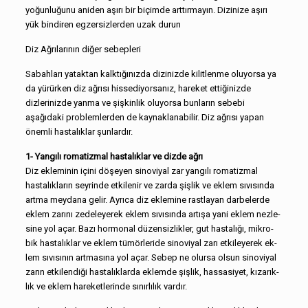
yoğunluğunu aniden aşırı bir biçimde arttırmayın. Dizinize aşırı
yük bindiren egzersizlerden uzak durun
Diz Ağrılarının diğer sebepleri
Sabahları yataktan kalktığınızda dizinizde kilitlenme oluyorsa ya
da yürürken diz ağrısı hissediyorsanız, hareket ettiğinizde
dizlerinizde yanma ve şişkinlik oluyorsa bunların sebebi
aşağıdaki problemlerden de kaynaklanabilir. Diz ağrısı yapan
önemli hastalıklar şunlardır.
1- Yangılı romatizmal hastalıklar ve dizde ağrı
Diz ekleminin içini döşeyen sinoviyal zar yangılı romatizmal
hastalıkların seyrinde etkilenir ve zarda şişlik ve eklem sıvısında
artma meydana gelir. Ayrıca diz eklemine rastlayan darbelerde
eklem zarını zedeleyerek eklem sıvısında artışa yani eklem nezle­
sine yol açar. Bazı hormonal düzensizlikler, gut hastalığı, mikro­
bik hastalıklar ve eklem tümörleride sinoviyal zarı etkileyerek ek­
lem sıvısının artmasına yol açar. Sebep ne olursa olsun sinoviyal
zarın etkilendiği hastalıklarda eklemde şişlik, hassasiyet, kızarık­
lık ve eklem hareketlerinde sınırlılık vardır.