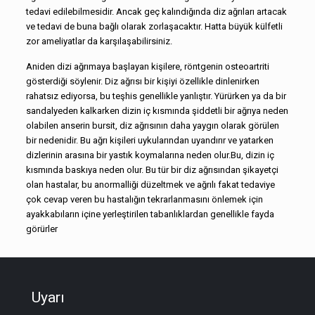
tedavi edilebilmesidir. Ancak geç kalındığında diz ağrıları artacak
ve tedavi de buna bağlı olarak zorlaşacaktır. Hatta büyük külfetli
zor ameliyatlar da karşılaşabilirsiniz.
Aniden dizi ağrımaya başlayan kişilere, röntgenin osteoartriti
gösterdiği söylenir. Diz ağrısı bir kişiyi özellikle dinlenirken
rahatsız ediyorsa, bu teşhis genellikle yanlıştır. Yürürken ya da bir
sandalyeden kalkarken dizin iç kısmında şiddetli bir ağrıya neden
olabilen anserin bursit, diz ağrısının daha yaygın olarak görülen
bir nedenidir. Bu ağrı kişileri uykularından uyandırır ve yatarken
dizlerinin arasına bir yastık koymalarına neden olur.Bu, dizin iç
kısmında baskıya neden olur. Bu tür bir diz ağrısından şikayetçi
olan hastalar, bu anormalliği düzeltmek ve ağrılı fakat tedaviye
çok cevap veren bu hastalığın tekrarlanmasını önlemek için
ayakkabıların içine yerleştirilen tabanlıklardan genellikle fayda
görürler
Uyarı