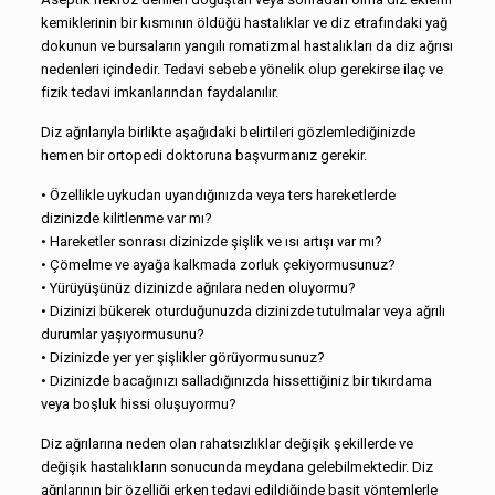
kemiklerinin bir kısmının öldüğü hastalıklar ve diz etrafın­daki yağ
dokunun ve bursaların yangılı romatizmal hastalıkları da diz ağrısı
nedenleri içindedir. Tedavi sebebe yönelik olup gere­kirse ilaç ve
fizik tedavi imkanlarından faydalanılır.
Diz ağrılarıyla birlikte aşağıdaki belirtileri gözlemlediğinizde
hemen bir ortopedi doktoruna başvurmanız gerekir.
• Özellikle uykudan uyandığınızda veya ters hareketlerde
dizinizde kilitlenme var mı?
• Hareketler sonrası dizinizde şişlik ve ısı artışı var mı?
• Çömelme ve ayağa kalkmada zorluk çekiyormusunuz?
• Yürüyüşünüz dizinizde ağrılara neden oluyormu?
• Dizinizi bükerek oturduğunuzda dizinizde tutulmalar veya ağrılı
durumlar yaşıyormusunu?
• Dizinizde yer yer şişlikler görüyormusunuz?
• Dizinizde bacağınızı salladığınızda hissettiğiniz bir tıkırdama
veya boşluk hissi oluşuyormu?
Diz ağrılarına neden olan rahatsızlıklar değişik şekillerde ve
değişik hastalıkların sonucunda meydana gelebilmektedir. Diz
ağrılarının bir özelliği erken tedavi edildiğinde basit yöntemlerle