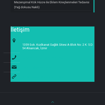
Mezenşimal Kök Hücre ile Eklem Kireçlenmeleri Tedavisi
(Yağ dokusu Nakli)
İletişim
1359 Sok. Kızılkanat Sağlık Sitesi A-Blok No: 2 K: 5 D:
54 Alsancak, İzmir
0232 463 3315 - 0232 463 0462
halukh1@yahoo.com
https://www.halukoztekin.com