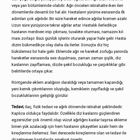
veya yan bölümlerinde olabilir. Ağrı önceleri istirahatte iken ileri
dönemlerde devamlı bir hal alır. Hastaların yürüme esnasında ilk
adımları çok ağrılıdır. Bir süre hareket edince ağrılar kısmen azalır.
Uzun süre yürüyünce tekrar ağrılar artar. Hastalık ilerledikçe
hastanın merdiven inip çıkması, tuvalete oturması, namazını kıl­
ması zorlaşır. Bazı günlük işlerini oturarak yapar hale gelir. Has­ta
dizini bükmedikçe olay daha da ilerler. Sonuçta diz hiç
bükülemez bir hale gelir. Eklemde ağrı ve hareket zorluğu yanında
hare­ketler esnasında ses duyulması, zaman zaman şişlik, diz
kasları­nın zayıflaması, dizde şekil bozukluğu ve çarpıklıklar gibi
belirti­lerde ortaya çıkar.
Röntgende eklem aralığının daraldığı veya tamamen kapan­dığı,
yeni kemik çıkıntılarının oluştuğu, kemiklerin zayıfladığı ve şekil
bozukluklarının geliştiği görülür.
Tedavi;
ilaç, fizik tedavi ve ağrılı dönemde istirahat şeklinde­dir.
Kaplıca oldukça faydalıdır. Özellikle diz kaslarını güçlendiren
egzersizler çok önemli olup vücut ağırlığını kaslar taşırsa ekleme
binen yük azalacağı için hem hastanın şikayetleri azalır hem de
kireçlenme ilerlemez. İleri derecede kireçlenme olan ve tedavi ile
düzelmeyen hastalarda ameliyat önerilir.