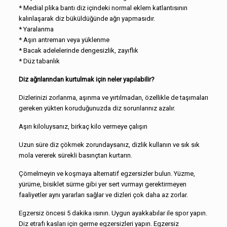
* Medial plika bantı diz içindeki normal eklem katlantısının
kalınlaşarak diz büküldüğünde ağrı yapmasıdır.
* Yaralanma
* Aşırı antreman veya yüklenme
* Bacak adelelerinde dengesizlik, zayıflık
* Düz tabanlık
Diz ağrılarından kurtulmak için neler yapılabilir?
Dizlerinizi zorlanma, aşınma ve yırtılmadan, özellikle de taşımaları
gereken yükten koruduğunuzda diz sorunlarınız azalır.
Aşırı kiloluysanız, birkaç kilo vermeye çalışın
Uzun süre diz çökmek zorundaysanız, dizlik kullanın ve sık sık
mola vererek sürekli basınçtan kurtarın.
Çömelmeyin ve koşmaya alternatif egzersizler bulun. Yüzme,
yürüme, bisiklet sürme gibi yer sert vurmayı gerektirmeyen
faaliyetler aynı yararları sağlar ve dizleri çok daha az zorlar.
Egzersiz öncesi 5 dakika ısının. Uygun ayakkabılar ile spor yapın.
Diz etrafı kasları için germe egzersizleri yapın. Egzersiz