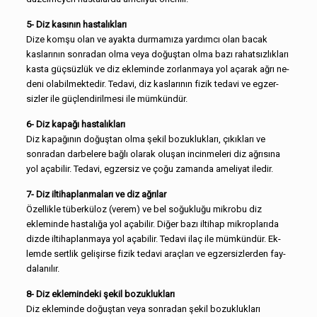
5- Diz kasının hastalıkları
Dize komşu olan ve ayakta durmamıza yardımcı olan bacak
kaslarının sonradan olma veya doğuştan olma bazı rahatsızlıkları
kasta güçsüzlük ve diz ekleminde zorlanmaya yol açarak ağrı ne­
deni olabilmektedir. Tedavi, diz kaslarının fizik tedavi ve egzer­
sizler ile güçlendirilmesi ile mümkündür.
6- Diz kapağı hastalıkları
Diz kapağının doğuştan olma şekil bozuklukları, çıkıkları ve
sonradan darbelere bağlı olarak oluşan incinmeleri diz ağrısına
yol açabilir. Tedavi, egzersiz ve çoğu zamanda ameliyat iledir.
7- Diz iltihaplanmaları ve diz ağrılar
Özellikle tüberküloz (verem) ve bel soğukluğu mikrobu diz
ekleminde hastalığa yol açabilir. Diğer bazı iltihap mikroplarıda
dizde iltihaplanmaya yol açabilir. Tedavi ilaç ile mümkündür. Ek­
lemde sertlik gelişirse fizik tedavi araçları ve egzersizlerden fay­
dalanılır.
8- Diz eklemindeki şekil bozuklukları
Diz ekleminde doğuştan veya sonradan şekil bozuklukları