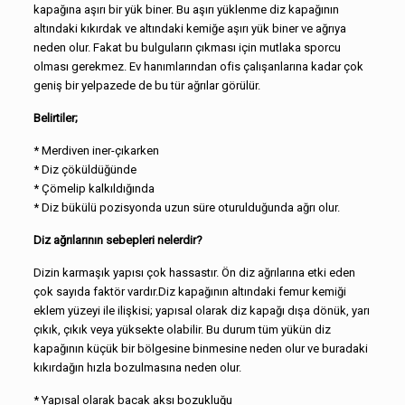
kapağına aşırı bir yük biner. Bu aşırı yüklenme diz kapağının
altındaki kıkırdak ve altındaki kemiğe aşırı yük biner ve ağrıya
neden olur. Fakat bu bulguların çıkması için mutlaka sporcu
olması gerekmez. Ev hanımlarından ofis çalışanlarına kadar çok
geniş bir yelpazede de bu tür ağrılar görülür.
Belirtiler;
* Merdiven iner-çıkarken
* Diz çöküldüğünde
* Çömelip kalkıldığında
* Diz bükülü pozisyonda uzun süre oturulduğunda ağrı olur.
Diz ağrılarının sebepleri nelerdir?
Dizin karmaşık yapısı çok hassastır. Ön diz ağrılarına etki eden
çok sayıda faktör vardır.Diz kapağının altındaki femur kemiği
eklem yüzeyi ile ilişkisi; yapısal olarak diz kapağı dışa dönük, yarı
çıkık, çıkık veya yüksekte olabilir. Bu durum tüm yükün diz
kapağının küçük bir bölgesine binmesine neden olur ve buradaki
kıkırdağın hızla bozulmasına neden olur.
* Yapısal olarak bacak aksı bozukluğu