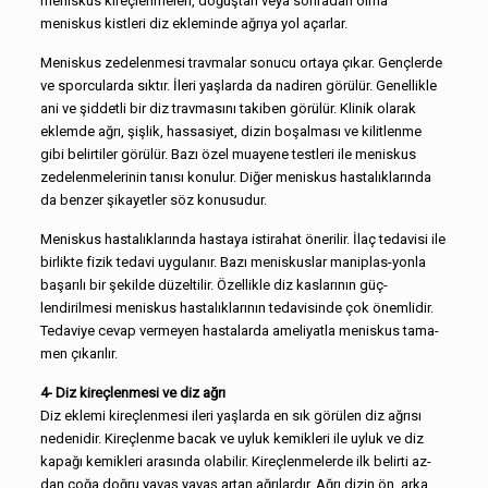
meniskus kireçlenmeleri, doğuştan veya sonradan olma
meniskus kistleri diz ekleminde ağrıya yol açarlar.
Meniskus zedelenmesi travmalar sonucu ortaya çıkar. Genç­lerde
ve sporcularda sıktır. İleri yaşlarda da nadiren görülür. Ge­nellikle
ani ve şiddetli bir diz travmasını takiben görülür. Klinik olarak
eklemde ağrı, şişlik, hassasiyet, dizin boşalması ve kilit­lenme
gibi belirtiler görülür. Bazı özel muayene testleri ile menis­kus
zedelenmelerinin tanısı konulur. Diğer meniskus hastalıkla­rında
da benzer şikayetler söz konusudur.
Meniskus hastalıklarında hastaya istirahat önerilir. İlaç teda­visi ile
birlikte fizik tedavi uygulanır. Bazı meniskuslar maniplas-yonla
başarılı bir şekilde düzeltilir. Özellikle diz kaslarının güç­
lendirilmesi meniskus hastalıklarının tedavisinde çok önemlidir.
Tedaviye cevap vermeyen hastalarda ameliyatla meniskus tama­
men çıkarılır.
4- Diz kireçlenmesi ve diz ağrı
Diz eklemi kireçlenmesi ileri yaşlarda en sık görülen diz ağrı­sı
nedenidir. Kireçlenme bacak ve uyluk kemikleri ile uyluk ve diz
kapağı kemikleri arasında olabilir. Kireçlenmelerde ilk belirti az­
dan çoğa doğru yavaş yavaş artan ağrılardır. Ağrı dizin ön, arka