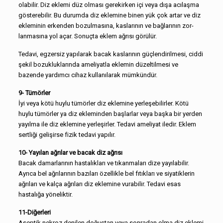
olabilir. Diz eklemi düz olması gerekirken içi veya dışa acılaşma
gösterebilir. Bu durumda diz eklemine binen yük çok artar ve diz
ekleminin erkenden bozulmasına, kaslarının ve bağlarının zor­
lanmasına yol açar. Sonuçta eklem ağrısı görülür.
Tedavi, egzersiz yapılarak bacak kaslarının güçlendirilmesi, ciddi
şekil bozukluklarında ameliyatla eklemin düzeltilmesi ve
bazende yardımcı cihaz kullanılarak mümkündür.
9- Tümörler
İyi veya kötü huylu tümörler diz eklemine yerleşebilirler. Kö­tü
huylu tümörler ya diz ekleminden başlarlar veya başka bir yer­den
yayılma ile diz eklemine yerleşirler. Tedavi ameliyat iledir. Eklem
sertliği gelişirse fizik tedavi yapılır.
10- Yayılan ağrılar ve bacak diz ağrısı
Bacak damarlarının hastalıkları ve tıkanmaları dize yayılabi­lir.
Ayrıca bel ağrılarının bazıları özellikle bel fıtıkları ve siyatikle­rin
ağrıları ve kalça ağrıları diz eklemine vurabilir. Tedavi esas
hastalığa yöneliktir.
11-Diğerleri
Aseptik nekroz denilen doğuştan veya sonradan olma diz ek­lemi