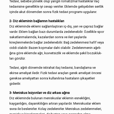
Tedavi, sebebe yönelik olup yangılı romatizmal hastalıklar ilaç
tedavisine genellikle iyi cevap verirler. Eklemde gelişebilen sertlik
içinde akut dönemden sonra fizik tedavi programı uygulanır.
2- Diz ekleminin bağlarının hastalıkları
Diz ekleminde eklemi sağlamlaştıran iç-dış, yan ve çapraz bağlar
vardır. Eklem bağları bazı durumlarda zedelenebilir. Özel­likle spor
sakatlanmalarında, kazalardan sonra ve ileri yaşlarda
kireçlenmelerde bağlar zedelenebilir. Bağ zedelenmesi hafif veya
ciddi olabilir. Bazen kopmalar dahi olabilir. Zedelenmenin ağırlı­
ğına göre eklemde ağrı, kuvvetsizlik ve eklemde şekil bozukluk­
ları görülür.
Tedavi, ağrılı dönemde istirahat ilaç tedavisi, bandajlama ve
ekirse ameliyat iledir. Fizik tedavi araçları gerek ameliyat ön­cesi
gerekse ameliyattan sonra kullanılırsa hastaların şikayetleri
giderilir.
3- Meniskus lezyonları ve diz arkası ağrısı
Diz ekleminde bulunan meniskuslar eklemin esnekliğini,
kayganlığını, dayanıklılığını artıran yapılardır. Meniskuslar eklem
sıvısı ile beslenirler. Kolay zedelenirler. Meniskus zedelenmeleri,