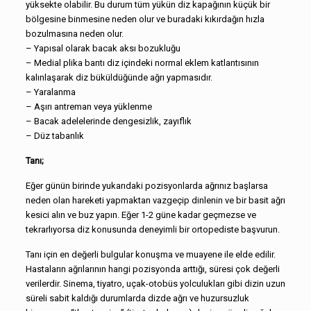
yüksekte olabilir. Bu durum tüm yükün diz kapağının küçük bir
bölgesine binmesine neden olur ve buradaki kıkırdağın hızla
bozulmasına neden olur.
– Yapısal olarak bacak aksı bozukluğu
– Medial plika bantı diz içindeki normal eklem katlantısının
kalınlaşarak diz büküldüğünde ağrı yapmasıdır.
– Yaralanma
– Aşırı antreman veya yüklenme
– Bacak adelelerinde dengesizlik, zayıflık
– Düz tabanlık
Tanı;
Eğer günün birinde yukarıdaki pozisyonlarda ağrınız başlarsa
neden olan hareketi yapmaktan vazgeçip dinlenin ve bir basit ağrı
kesici alın ve buz yapın. Eğer 1-2 güne kadar geçmezse ve
tekrarlıyorsa diz konusunda deneyimli bir ortopediste başvurun.
Tanı için en değerli bulgular konuşma ve muayene ile elde edilir.
Hastaların ağrılarının hangi pozisyonda arttığı, süresi çok değerli
verilerdir. Sinema, tiyatro, uçak-otobüs yolculukları gibi dizin uzun
süreli sabit kaldığı durumlarda dizde ağrı ve huzursuzluk