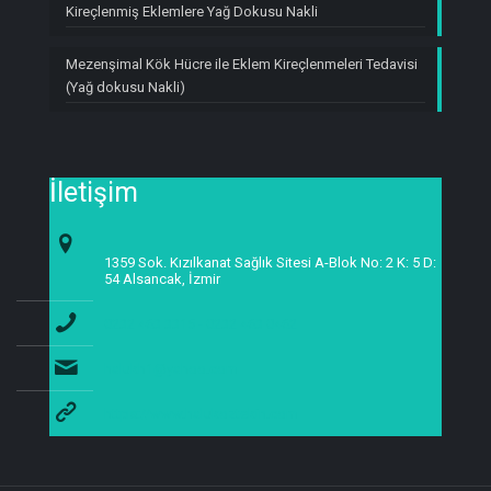
Kireçlenmiş Eklemlere Yağ Dokusu Nakli
Mezenşimal Kök Hücre ile Eklem Kireçlenmeleri Tedavisi
(Yağ dokusu Nakli)
İletişim
1359 Sok. Kızılkanat Sağlık Sitesi A-Blok No: 2 K: 5 D:
54 Alsancak, İzmir
0232 463 3315 - 0232 463 0462
halukh1@yahoo.com
https://www.halukoztekin.com