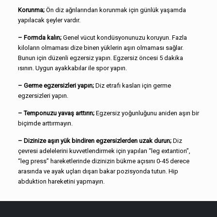
Korunma;
Ön diz ağrılarından korunmak için günlük yaşamda
yapılacak şeyler vardır.
– Formda kalın;
Genel vücut kondüsyonunuzu koruyun. Fazla
kiloların olmaması dize binen yüklerin aşırı olmaması sağlar.
Bunun için düzenli egzersiz yapın. Egzersiz öncesi 5 dakika
ısının. Uygun ayakkabılar ile spor yapın.
– Germe egzersizleri yapın;
Diz etrafı kasları için germe
egzersizleri yapın.
– Temponuzu yavaş arttırın;
Egzersiz yoğunluğunu aniden aşırı bir
biçimde arttırmayın.
– Dizinize aşırı yük bindiren egzersizlerden uzak durun;
Diz
çevresi adelelerini kuvvetlendirmek için yapılan “leg extantion”,
“leg press” hareketlerinde dizinizin bükme açısını 0-45 derece
arasında ve ayak uçları dışarı bakar pozisyonda tutun. Hip
abduktion hareketini yapmayın.