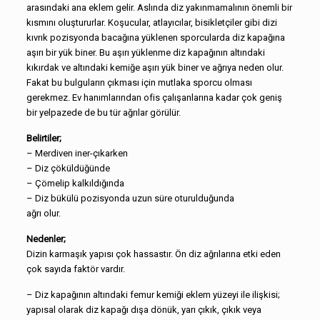
arasındaki ana eklem gelir. Aslında diz yakınmamalının önemli bir
kısmını oluştururlar. Koşucular, atlayıcılar, bisikletçiler gibi dizi
kıvrık pozisyonda bacağına yüklenen sporcularda diz kapağına
aşırı bir yük biner. Bu aşırı yüklenme diz kapağının altındaki
kıkırdak ve altındaki kemiğe aşırı yük biner ve ağrıya neden olur.
Fakat bu bulguların çıkması için mutlaka sporcu olması
gerekmez. Ev hanımlarından ofis çalışanlarına kadar çok geniş
bir yelpazede de bu tür ağrılar görülür.
Belirtiler;
– Merdiven iner-çıkarken
– Diz çöküldüğünde
– Çömelip kalkıldığında
– Diz bükülü pozisyonda uzun süre oturulduğunda
ağrı olur.
Nedenler;
Dizin karmaşık yapısı çok hassastır. Ön diz ağrılarına etki eden
çok sayıda faktör vardır.
– Diz kapağının altındaki femur kemiği eklem yüzeyi ile ilişkisi;
yapısal olarak diz kapağı dışa dönük, yarı çıkık, çıkık veya