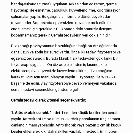
bandaj-yukarıda tutma) uygulanır. Arkasından egzersiz, germe,
fizyoterapi ile esnetme, çabukluk, kuvvetlendirme, koordinasyon
çalışmaları yapılır. Bu çalışmalar normale dönünceye kadar
devam eder. Sonrasında egzersizlere devam etmek nüksleri
engellemek için gereklidir. Bu konuda doktorunuzla iletişimi
koparmamanız gerekir. Cerrahi tedavilerin yeri çok sınırlıdır.
Diz kapağı pozisyonunun bozukluğuna bağlı ön diz ağrılarında
daha uzun ve zorlu bir süreç vardır. Öncelikli tedavi fizyoterapi ve
egzersiz tedavisidir. Burada klasik fizik tedaviden çok farklı bir
fizyoterapi uygulanır. Ön diz adelelerinden iç kısımdakiler
elektroterapi ve egzersizle kuvvetlendirilirken, diz kapağının
hareketliliğini için manüplasyon yapılır. Fizyoterapi ile % 50-60
başarı elde edilir. 3 ay fizyoterapiye cevap vermeyen vakalarda
cerrahi tedavi seçenekleri gündeme gelir.
Cerrahi tedavi olarak 2 temel seçenek vardır;
1. Artroskobik cerrahi;
2 adet 1 cm den küçük kesilerden cerrahi
yapılır. Artroskopi ile bozulmuş kıkırdak parçalarının traşlanması-
canlandırılması yapılabilir. Artroskopik veya bazen 2 cm lik küçük
kesiler eklenerek kıkırdak nakilleri yapılabilmektedir. (miniopen