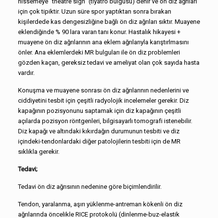
hissemeye “theatre sign” (tiyatro bulgusu) denir ve ön diz ağrıları
için çok tipiktir. Uzun süre spor yaptıktan sonra bırakan
kişilerdede kas dengesizliğine bağlı ön diz ağrıları sıktır. Muayene
eklendiğinde % 90 lara varan tanı konur. Hastalık hikayesi +
muayene ön diz ağrılarının ana eklem ağrılarıyla karıştırlmasını
önler. Ana eklemlerdeki MR bulguları ile ön diz problemleri
gözden kaçan, gereksiz tedavi ve ameliyat olan çok sayıda hasta
vardır.
Konuşma ve muayene sonrası ön diz ağrılarının nedenlerini ve
ciddiyetini tesbit için çeşitli radyolojik incelemeler gerekir. Diz
kapağının pozisyonunu saptamak için diz kapağının çeşitli
açılarda pozisyon röntgenleri, bilgisayarlı tomografi istenebilir.
Diz kapağı ve altındaki kıkırdağın durumunun tesbiti ve diz
içindeki-tendonlardaki diğer patolojilerin tesbiti için de MR
sıklıkla gerekir.
Tedavi;
Tedavi ön diz ağrısının nedenine göre biçimlendirilir.
Tendon, yaralanma, aşırı yüklenme-antreman kökenli ön diz
ağrılarında öncelikle RICE protokolü (dinlenme-buz-elastik