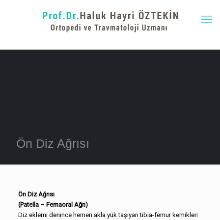
Ön Diz Ağrısı
Ön Diz Ağrısı
(Patella – Femaoral Ağrı)
Diz eklemi denince hemen akla yük taşıyan tibia-femur kemikleri