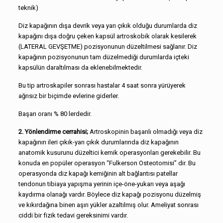
teknik)
Diz kapağının dışa devrik veya yarı çıkık olduğu durumlarda diz
kapağını dışa doğru çeken kapsül artroskobik olarak kesilerek
(LATERAL GEVŞETME) pozisyonunun düzeltilmesi sağlanır. Diz
kapağının pozisyonunun tam düzelmediği durumlarda içteki
kapsülün daraltılması da eklenebilmektedir.
Bu tip artroskapiler sonrası hastalar 4 saat sonra yürüyerek
ağrısız bir biçimde evlerine giderler.
Başarı oranı % 80 lerdedir.
2. Yönlendirme cerrahisi;
Artroskopinin başarılı olmadığı veya diz
kapağının ileri çıkık-yarı çıkık durumlarında diz kapağının
anatomik kusurunu düzeltici kemik operasyonları gerekebilir. Bu
konuda en popüler operasyon “Fulkerson Osteotomisi” dir. Bu
operasyonda diz kapağı kemiğinin alt bağlantısı patellar
tendonun tibiaya yapışma yerinin içe-öne-yukarı veya aşağı
kaydırma olanağı vardır. Böylece diz kapağı pozisyonu düzelmiş
ve kıkırdağına binen aşırı yükler azaltılmış olur. Ameliyat sonrası
ciddi bir fizik tedavi gereksinimi vardır.