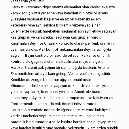
vasıtasıyla yere iletir.
Hareket Sisteminin diğer önemli elemanları olan kaslar iskelette
kemiklerin çıkıntılı yerlerine veya kendileri için özel oluşmuş
yüzeylere yapışarak başlar ve en az bir bazen iki eklemi
katederek yine aynı şekilde bir kemik yüzeye yapışırlar.
Eklemlerde değişik hareketleri sağlamak için aynı etkiyi sağlayan
kas grupları ve karşıt etkiyi sağlayan kas grupları vardır.
Kasılmaları Beyin ve Omurilik kontrollü olarak periferik sinirlerin
uyarmasıyla olur. Asıl kontrol mekanizmaları Beyin aracılığıyla
sağlanır. Beyin kontrolu bir şekilde ortadan kalkar ve omurilik
kontrolü ele geçirirse istemsiz kasılmalar meydana gelir.
Hareket Sistemi çok yoğun bir damar ağıyla beslenir. Arterler
Ekstremitelere arteryel kanı getirip, Venler venöz kanı götürür.
Kemikler de zengin bir damar ağıyla donatılmıştır.
Vücudumuzdaki kemikler yaşayan dokulardır ve sürekli yıkılıp
yeniden yapılarak, kendilerini yenilerler.Ancak biz bunu
hissetmeyiz. Ayrıca kan hücrelerinin yapımında ve Kalsiyum ve
Fosfor metabolizmasında çok önemli işlevleri vardır.
Hareket Sisteminde normalde ağrısız hareket etme kabiliyeti
vardır. Hareketler veya istirahat halinde sürekli ağrı olması
patolojik bir durumdur. Ağrı ile birlikte hareketlerin güç yapılması
veya hareket kısıtlılığı yine hastalık belirtisidir. Eklemlerden sürekli