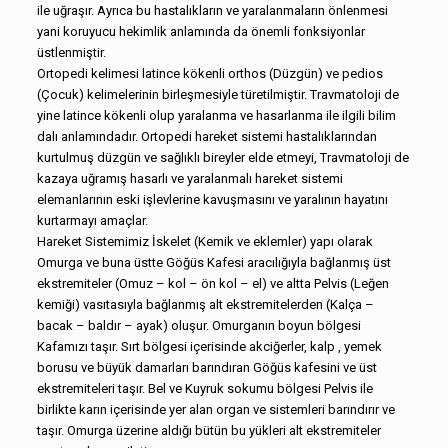
ile uğraşır. Ayrıca bu hastalıkların ve yaralanmaların önlenmesi
yani koruyucu hekimlik anlamında da önemli fonksiyonlar
üstlenmiştir.
Ortopedi kelimesi latince kökenli orthos (Düzgün) ve pedios
(Çocuk) kelimelerinin birleşmesiyle türetilmiştir. Travmatoloji de
yine latince kökenli olup yaralanma ve hasarlanma ile ilgili bilim
dalı anlamındadır. Ortopedi hareket sistemi hastalıklarından
kurtulmuş düzgün ve sağlıklı bireyler elde etmeyi, Travmatoloji de
kazaya uğramış hasarlı ve yaralanmalı hareket sistemi
elemanlarının eski işlevlerine kavuşmasını ve yaralının hayatını
kurtarmayı amaçlar.
Hareket Sistemimiz İskelet (Kemik ve eklemler) yapı olarak
Omurga ve buna üstte Göğüs Kafesi aracılığıyla bağlanmış üst
ekstremiteler (Omuz – kol – ön kol – el) ve altta Pelvis (Leğen
kemiği) vasıtasıyla bağlanmış alt ekstremitelerden (Kalça –
bacak – baldır – ayak) oluşur. Omurganın boyun bölgesi
Kafamızı taşır. Sırt bölgesi içerisinde akciğerler, kalp , yemek
borusu ve büyük damarları barındıran Göğüs kafesini ve üst
ekstremiteleri taşır. Bel ve Kuyruk sokumu bölgesi Pelvis ile
birlikte karın içerisinde yer alan organ ve sistemleri barındırır ve
taşır. Omurga üzerine aldığı bütün bu yükleri alt ekstremiteler