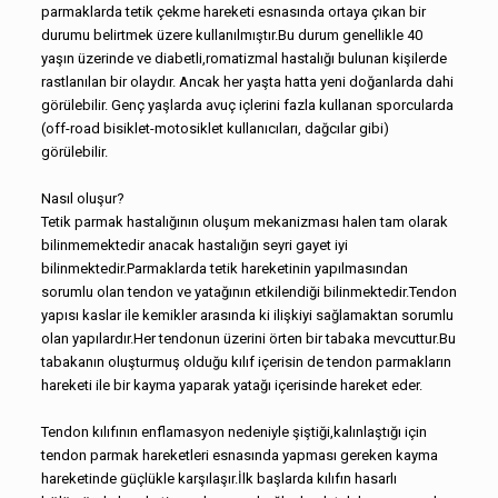
parmaklarda tetik çekme hareketi esnasında ortaya çıkan bir
durumu belirtmek üzere kullanılmıştır.Bu durum genellikle 40
yaşın üzerinde ve diabetli,romatizmal hastalığı bulunan kişilerde
rastlanılan bir olaydır. Ancak her yaşta hatta yeni doğanlarda dahi
görülebilir. Genç yaşlarda avuç içlerini fazla kullanan sporcularda
(off-road bisiklet-motosiklet kullanıcıları, dağcılar gibi)
görülebilir.
Nasıl oluşur?
Tetik parmak hastalığının oluşum mekanizması halen tam olarak
bilinmemektedir anacak hastalığın seyri gayet iyi
bilinmektedir.Parmaklarda tetik hareketinin yapılmasından
sorumlu olan tendon ve yatağının etkilendiği bilinmektedir.Tendon
yapısı kaslar ile kemikler arasında ki ilişkiyi sağlamaktan sorumlu
olan yapılardır.Her tendonun üzerini örten bir tabaka mevcuttur.Bu
tabakanın oluşturmuş olduğu kılıf içerisin de tendon parmakların
hareketi ile bir kayma yaparak yatağı içerisinde hareket eder.
Tendon kılıfının enflamasyon nedeniyle şiştiği,kalınlaştığı için
tendon parmak hareketleri esnasında yapması gereken kayma
hareketinde güçlükle karşılaşır.İlk başlarda kılıfın hasarlı