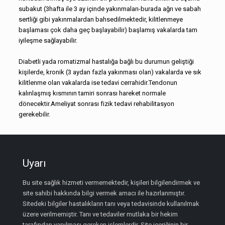
subakut (3hafta ile 3 ay içinde yakınmaları-burada ağrı ve sabah
sertliği gibi yakınmalardan bahsedilmektedir, kilitlenmeye
başlaması çok daha geç başlayabilir) başlamış vakalarda tam
iyileşme sağlayabilir.
Diabetli yada romatizmal hastalığa bağlı bu durumun geliştiği
kişilerde, kronik (3 aydan fazla yakınması olan) vakalarda ve sık
kilitlenme olan vakalarda ise tedavi cerrahidir.Tendonun
kalınlaşmış kısmının tamiri sonrası hareket normale
dönecektir.Ameliyat sonrası fizik tedavi rehabilitasyon
gerekebilir.
Uyarı
Bu site sağlık hizmeti vermemektedir, kişileri bilgilendirmek ve
site sahibi hakkında bilgi vermek amacı ile hazırlanmıştır.
Sitedeki bilgiler hastalıkların tanı veya tedavisinde kullanılmak
üzere verilmemiştir. Tanı ve tedaviler mutlaka bir hekim
tarafından yapılması gereken işlemlerdir. Site içeriğinin bir