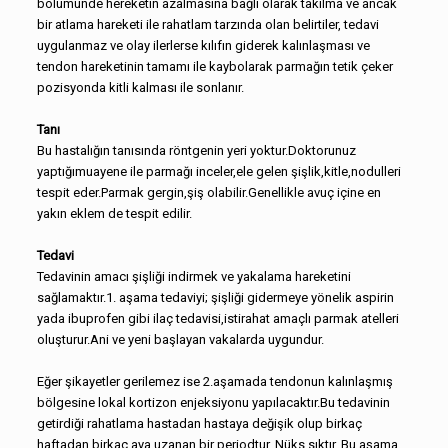
bölümünde hereketin azalmasına bağlı olarak takılma ve ancak
bir atlama hareketi ile rahatlam tarzında olan belirtiler, tedavi
uygulanmaz ve olay ilerlerse kılıfın giderek kalınlaşması ve
tendon hareketinin tamamı ile kaybolarak parmağın tetik çeker
pozisyonda kitli kalması ile sonlanır.
Tanı
Bu hastalığın tanısında röntgenin yeri yoktur.Doktorunuz
yaptığımuayene ile parmağı inceler,ele gelen şişlik,kitle,nodulleri
tespit eder.Parmak gergin,şiş olabilir.Genellikle avuç içine en
yakın eklem de tespit edilir.
Tedavi
Tedavinin amacı şişliği indirmek ve yakalama hareketini
sağlamaktır.1. aşama tedaviyi; şişliği gidermeye yönelik aspirin
yada ibuprofen gibi ilaç tedavisi,istirahat amaçlı parmak atelleri
oluşturur.Ani ve yeni başlayan vakalarda uygundur.
Eğer şikayetler gerilemez ise 2.aşamada tendonun kalınlaşmış
bölgesine lokal kortizon enjeksiyonu yapılacaktır.Bu tedavinin
getirdiği rahatlama hastadan hastaya değişik olup birkaç
haftadan birkaç aya uzanan bir periodtur. Nüks sıktır. Bu aşama