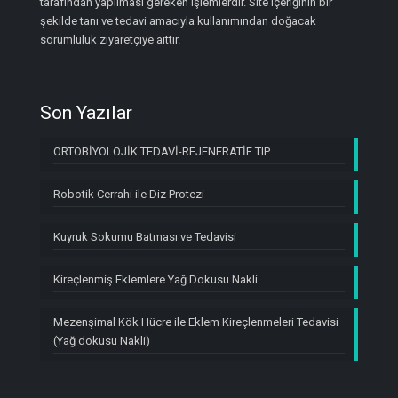
tarafından yapılması gereken işlemlerdir. Site içeriğinin bir
şekilde tanı ve tedavi amacıyla kullanımından doğacak
sorumluluk ziyaretçiye aittir.
Son Yazılar
ORTOBİYOLOJİK TEDAVİ-REJENERATİF TIP
Robotik Cerrahi ile Diz Protezi
Kuyruk Sokumu Batması ve Tedavisi
Kireçlenmiş Eklemlere Yağ Dokusu Nakli
Mezenşimal Kök Hücre ile Eklem Kireçlenmeleri Tedavisi
(Yağ dokusu Nakli)