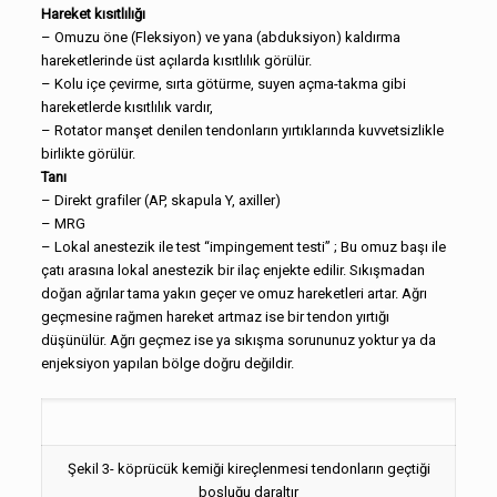
Hareket kısıtlılığı
– Omuzu öne (Fleksiyon) ve yana (abduksiyon) kaldırma
hareketlerinde üst açılarda kısıtlılık görülür.
– Kolu içe çevirme, sırta götürme, suyen açma-takma gibi
hareketlerde kısıtlılık vardır,
– Rotator manşet denilen tendonların yırtıklarında kuvvetsizlikle
birlikte görülür.
Tanı
– Direkt grafiler (AP, skapula Y, axiller)
– MRG
– Lokal anestezik ile test “impingement testi” ; Bu omuz başı ile
çatı arasına lokal anestezik bir ilaç enjekte edilir. Sıkışmadan
doğan ağrılar tama yakın geçer ve omuz hareketleri artar. Ağrı
geçmesine rağmen hareket artmaz ise bir tendon yırtığı
düşünülür. Ağrı geçmez ise ya sıkışma sorununuz yoktur ya da
enjeksiyon yapılan bölge doğru değildir.
Şekil 3- köprücük kemiği kireçlenmesi tendonların geçtiği
boşluğu daraltır