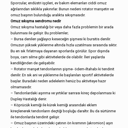
Sporcular, endüstri işçileri, ev bakım elemanları ciddi omuz
ağrılarından sıklıkla yakınırlar. Bunun nedeni rotator manşetin ve
omuz başının bulunduğu aralıkta sıkışmasıdır.
Omuz sıkışma sendromu nedir
Omuz sıkışma hastalığı bir veya daha fazla problemin bir arada
bulunması ile gelişir. Bu problemler;
– Bursa denilen yağlayıcı keseceğin şişmesi ki bursitis denilir.
Omuzun yüksek yüklenme altında hızla uzatılması sırasında sıktır.
Bu en sık fırlatmaya dayanan sporlarda görülür. Spor dışında
boya, cam silme gibi aktivitelerde de olabilir. İleri yaşlarda
kendiliğinden de gelişebilir.
– Rotator manşet tendonlarının şişme- ödem-iltahabı ki tendinit
denilir. En sık ani ve yüklenme ile başlanılan sportif aktivitelerde
başlar. Buradaki neden adelelerin henüz bu aktiviteye hazır
olmamasıdır.
– Tendonlardaki aşınma ve yırtıklar sanrası kireç depolanması ki
Dupley Hastalığı denir.
– Köprücük kemiği ile kürek kemiği arasındaki eklem
kireçlenerek tendonların deçtiği boşluğu daraltır. Bu da sürtünme
ile tendonlarda tendinit gelişir.
– Omuz başının üzerindeki çatının ön kısmının (akromion) aşırı