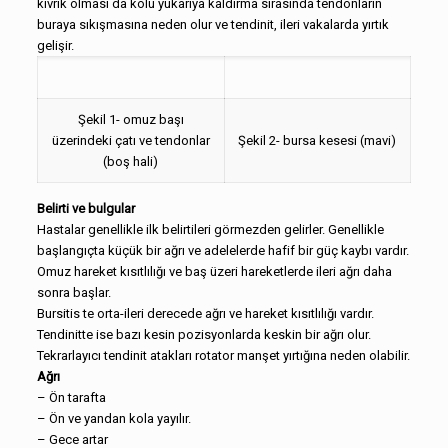
kıvrık olması da kolu yukarıya kaldırma sırasında tendonların
buraya sıkışmasına neden olur ve tendinit, ileri vakalarda yırtık
gelişir.
Şekil 1- omuz başı
üzerindeki çatı ve tendonlar
Şekil 2- bursa kesesi (mavi)
(boş hali)
Belirti ve bulgular
Hastalar genellikle ilk belirtileri görmezden gelirler. Genellikle
başlangıçta küçük bir ağrı ve adelelerde hafif bir güç kaybı vardır.
Omuz hareket kısıtlılığı ve baş üzeri hareketlerde ileri ağrı daha
sonra başlar.
Bursitis te orta-ileri derecede ağrı ve hareket kısıtlılığı vardır.
Tendinitte ise bazı kesin pozisyonlarda keskin bir ağrı olur.
Tekrarlayıcı tendinit atakları rotator manşet yırtığına neden olabilir.
Ağrı
– Ön tarafta
– Ön ve yandan kola yayılır.
– Gece artar