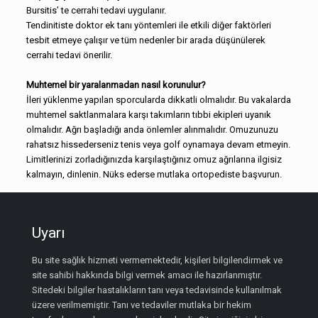
Bursitis’ te cerrahi tedavi uygulanır.
Tendinitiste doktor ek tanı yöntemleri ile etkili diğer faktörleri
tesbit etmeye çalışır ve tüm nedenler bir arada düşünülerek
cerrahi tedavi önerilir.
Muhtemel bir yaralanmadan nasıl korunulur?
İleri yüklenme yapılan sporcularda dikkatli olmalıdır. Bu vakalarda
muhtemel saktlanmalara karşı takımların tıbbi ekipleri uyanık
olmalıdır. Ağrı başladığı anda önlemler alınmalıdır. Omuzunuzu
rahatsız hissederseniz tenis veya golf oynamaya devam etmeyin.
Limitlerinizi zorladığınızda karşılaştığınız omuz ağrılarına ilgisiz
kalmayın, dinlenin. Nüks ederse mutlaka ortopediste başvurun.
Uyarı
Bu site sağlık hizmeti vermemektedir, kişileri bilgilendirmek ve
site sahibi hakkında bilgi vermek amacı ile hazırlanmıştır.
Sitedeki bilgiler hastalıkların tanı veya tedavisinde kullanılmak
üzere verilmemiştir. Tanı ve tedaviler mutlaka bir hekim